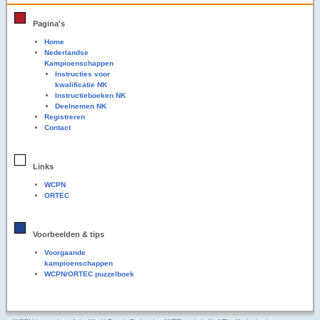
Pagina's
Home
Nederlandse
Kampioenschappen
Instructies voor
kwalificatie NK
Instructieboeken NK
Deelnemen NK
Registreren
Contact
Links
WCPN
ORTEC
Voorbeelden & tips
Voorgaande
kampioenschappen
WCPN/ORTEC puzzelboek