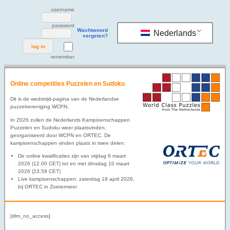
username
password
Wachtwoord
Nederlands
vergeten?
remember
Online competities Puzzelen en Sudoku
Dit is de wedstrijd-pagina van de Nederlandse
puzzelvereniging WCPN.
In 2026 zullen de Nederlands Kampioenschappen
Puzzelen en Sudoku weer plaatsvinden,
georganiseerd door WCPN en ORTEC. De
kampioenschappen vinden plaats in twee delen:
De online kwalificaties zijn van vrijdag 6 maart
2026 (12.00 CET) tot en met dinsdag 10 maart
2026 (23.59 CET)
Live kampioenschappen: zaterdag 18 april 2026,
bij ORTEC in Zoetermeer
[dlm_no_access]