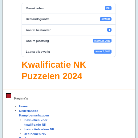
Downloaden
205
Bestandsgrootte
4.00 KB
Aantal bestanden
1
Datum plaatsing
maart 23, 2022
Laatst bijgewerkt
maart 7, 2024
Kwalificatie NK
Puzzelen 2024
Pagina's
Home
Nederlandse
Kampioenschappen
Instructies voor
kwalificatie NK
Instructieboeken NK
Deelnemen NK