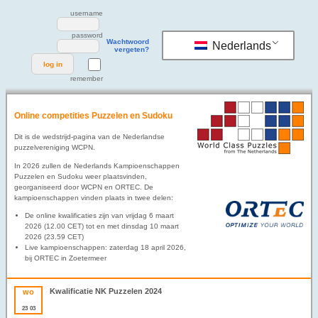
username
password
Wachtwoord
Nederlands
vergeten?
remember
Online competities Puzzelen en Sudoku
Dit is de wedstrijd-pagina van de Nederlandse
puzzelvereniging WCPN.
In 2026 zullen de Nederlands Kampioenschappen
Puzzelen en Sudoku weer plaatsvinden,
georganiseerd door WCPN en ORTEC. De
kampioenschappen vinden plaats in twee delen:
De online kwalificaties zijn van vrijdag 6 maart
2026 (12.00 CET) tot en met dinsdag 10 maart
2026 (23.59 CET)
Live kampioenschappen: zaterdag 18 april 2026,
bij ORTEC in Zoetermeer
Kwalificatie NK Puzzelen 2024
wo
23
03