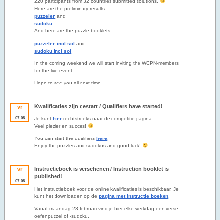
220 participants from 32 countries submitted solutions.
Here are the preliminary results:
puzzelen
and
sudoku
.
And here are the puzzle booklets:
puzzelen incl sol
and
sudoku incl sol
In the coming weekend we will start inviting the WCPN-members
for the live event.
Hope to see you all next time.
Kwalificaties zijn gestart / Qualifiers have started!
vr
07
08
Je kunt
hier
rechtstreeks naar de competitie-pagina.
Veel plezier en succes!
You can start the qualifiers
here
.
Enjoy the puzzles and sudokus and good luck!
Instructieboek is verschenen / Instruction booklet is
vr
published!
07
08
Het instructieboek voor de online kwalificaties is beschikbaar. Je
kunt het downloaden op de
pagina met instructie boeken
.
Vanaf maandag 23 februari vind je hier elke werkdag een verse
oefenpuzzel of -sudoku.