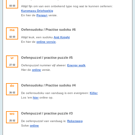
03
03
Altijd fijn om van een onbekend type nog wat te kunnen oefenen:
Kuromasu Driehoekig
En hier de
Penpa+
versie.
Oefensudoku / Practise sudoku #6
ma
02
03
Altijd leuk, een sudoku
Anti Knight
En hier de
online versie
.
Oefenpuzzel / practise puzzle #5
vr
27
02
Oefenpuzzel nummer vijf alweer:
Energy walk
Hier de
online
versie.
Oefensudoku / Practise sudoku #4
do
26
02
De oefensudoku van vandaag is een evergreen:
Killer
Los ‘em
hier
online op.
Oefenpuzzel / practise puzzle #3
wo
25
02
De oefenpuzzel van vandaag is:
Rekenweg
Solve
online