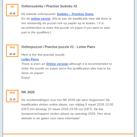
Oefensudoku / Practise Sudoku #2
di
24
02
De tweede oefenpuzzel:
Sudoku – Position Sums
En de
online versie
. (Als je aan de kwalificatie mee wilt doen is
het verstandig de puzzel ook op papier op te lossen. / It is
recommended to solve this puzzle on paper if you want to take
part in the qualifiers.)
Oefenpuzzel / Practise puzzle #1 - Letter Pairs
ma
23
02
Here is the first practise puzzle:
Letter Pairs
There is even an
Online version
although it is recommended to
solve the puzzle on paper since the qualification also has to be
done on paper!
Enjoy!
NK 2026
ma
13
10
De voorbereidingen voor het NK 2026 zijn weer begonnen! De
kwalificaties vinden online plaats, van vrijdag 6 maart 2026 12:00
(CET) t/m dinsdag 10 maart 2026 23:59 uur (CET). De live
kampioenschappen vinden plaats op zaterdag 2026
. Hou deze
website in de gaten voor meer informatie!