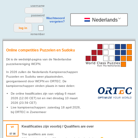
username
password
Wachtwoord
Nederlands
vergeten?
remember
Online competities Puzzelen en Sudoku
Dit is de wedstrijd-pagina van de Nederlandse
puzzelvereniging WCPN.
In 2026 zullen de Nederlands Kampioenschappen
Puzzelen en Sudoku weer plaatsvinden,
georganiseerd door WCPN en ORTEC. De
kampioenschappen vinden plaats in twee delen:
De online kwalificaties zijn van vrijdag 6 maart
2026 (12.00 CET) tot en met dinsdag 10 maart
2026 (23.59 CET)
Live kampioenschappen: zaterdag 18 april 2026,
bij ORTEC in Zoetermeer
Kwalificaties zijn voorbij / Qualifiers are over
vr
07
08
The qualifiers are over.