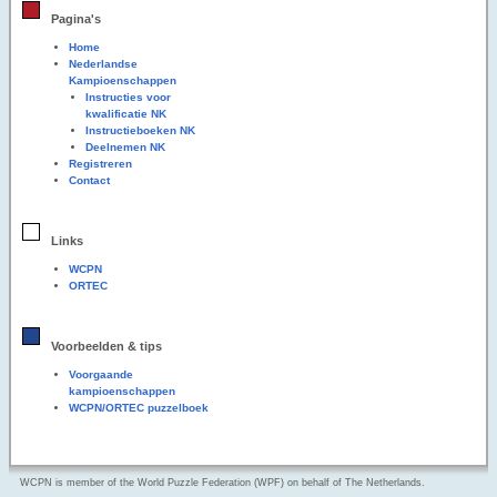
Pagina's
Home
Nederlandse
Kampioenschappen
Instructies voor
kwalificatie NK
Instructieboeken NK
Deelnemen NK
Registreren
Contact
Links
WCPN
ORTEC
Voorbeelden & tips
Voorgaande
kampioenschappen
WCPN/ORTEC puzzelboek
WCPN is member of the World Puzzle Federation (WPF) on behalf of The Netherlands.