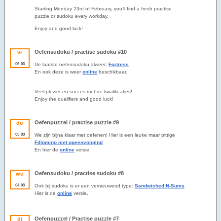
Starting Monday 23rd of February, you’ll find a fresh practise
puzzle or sudoku every workday.
Enjoy and good luck!
Oefensudoku / practise sudoku #10
vr
06
03
De laatste oefensudoku alweer:
Fortress
En ook deze is weer
online
beschikbaar.
Veel plezier en succes met de kwalificaties!
Enjoy the qualifiers and good luck!
Oefenpuzzel / practise puzzle #9
do
05
03
We zijn bijna klaar met oefenen! Hier is een leuke maar pittige
Fillomino niet opeenvolgend
En hier de
online
versie.
Oefensudoku / practise sudoku #8
wo
04
03
Ook bij sudoku is er een vernieuwend type:
Sandwiched N-Sums
Hier is de
online
versie.
Oefenpuzzel / Practise puzzle #7
di